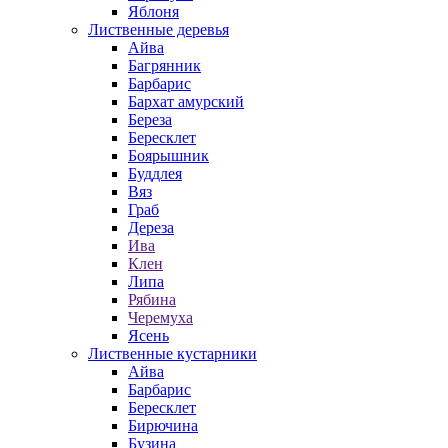
Яблоня
Лиственные деревья
Айва
Багрянник
Барбарис
Бархат амурский
Береза
Бересклет
Боярышник
Буддлея
Вяз
Граб
Дереза
Ива
Клен
Липа
Рябина
Черемуха
Ясень
Лиственные кустарники
Айва
Барбарис
Бересклет
Бирючина
Бузина