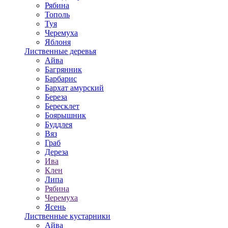
Рябина
Тополь
Туя
Черемуха
Яблоня
Лиственные деревья
Айва
Багрянник
Барбарис
Бархат амурский
Береза
Бересклет
Боярышник
Буддлея
Вяз
Граб
Дереза
Ива
Клен
Липа
Рябина
Черемуха
Ясень
Лиственные кустарники
Айва