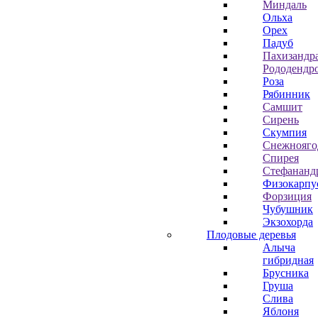
Миндаль
Ольха
Орех
Падуб
Пахизандр
Рододендр
Роза
Рябинник
Самшит
Сирень
Скумпия
Снежнояго
Спирея
Стефананд
Физокарпу
Форзиция
Чубушник
Экзохорда
Плодовые деревья
Алыча
гибридная
Брусника
Груша
Слива
Яблоня