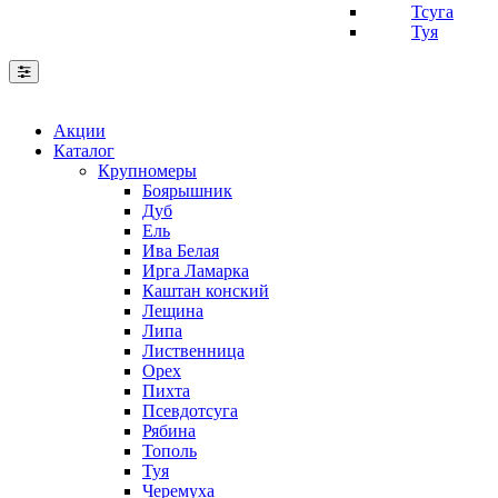
Тсуга
Туя
Акции
Каталог
Крупномеры
Боярышник
Дуб
Ель
Ива Белая
Ирга Ламарка
Каштан конский
Лещина
Липа
Лиственница
Орех
Пихта
Псевдотсуга
Рябина
Тополь
Туя
Черемуха