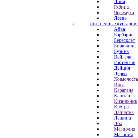
Липа
Рябина
Черемуха
Ясень
Лиственные кустарни
Айва
Барбарис
Бересклет
Бирючина
Бузина
Вейгела
Гортензия
Дейция
Дерен
Жимолость
Ирга
Карагана
Каштан
Кизильник
Клетра
Лапчатка
Лещина
Лох
Магнолия
Магония