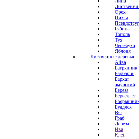
Липа
Лиственни
Орех
Пихта
Псевдотсу
Рябина
Тополь
Туя
Черемуха
Яблоня
Лиственные деревья
Айва
Багрянник
Барбарис
Бархат
амурский
Береза
Бересклет
Боярышни
Буддлея
Вяз
Граб
Дереза
Ива
Клен