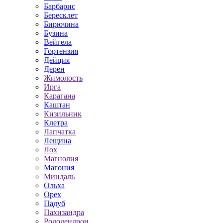
Барбарис
Бересклет
Бирючина
Бузина
Вейгела
Гортензия
Дейция
Дерен
Жимолость
Ирга
Карагана
Каштан
Кизильник
Клетра
Лапчатка
Лещина
Лох
Магнолия
Магония
Миндаль
Ольха
Орех
Падуб
Пахизандра
Рододендрон