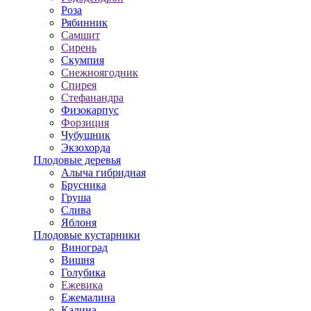
Роза
Рябинник
Самшит
Сирень
Скумпия
Снежноягодник
Спирея
Стефанандра
Физокарпус
Форзиция
Чубушник
Экзохорда
Плодовые деревья
Алыча гибридная
Брусника
Груша
Слива
Яблоня
Плодовые кустарники
Виноград
Вишня
Голубика
Ежевика
Ежемалина
Калина