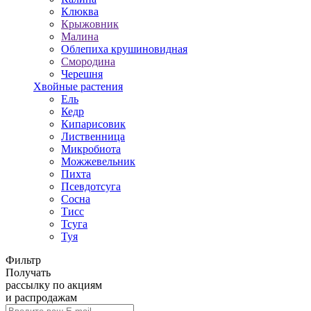
Клюква
Крыжовник
Малина
Облепиха крушиновидная
Смородина
Черешня
Хвойные растения
Ель
Кедр
Кипарисовик
Лиственница
Микробиота
Можжевельник
Пихта
Псевдотсуга
Сосна
Тисс
Тсуга
Туя
Фильтр
Получать
рассылку по акциям
и распродажам