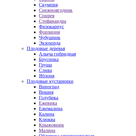
Скумпия
Снежноягодник
Спирея
Стефанандра
Физокарпус
Форзиция
Чубушник
Экзохорда
Плодовые деревья
Алыча гибридная
Брусника
Груша
Слива
Яблоня
Плодовые кустарники
Виноград
Вишня
Голубика
Ежевика
Ежемалина
Калина
Клюква
Крыжовник
Малина
Облепиха крушиновидная