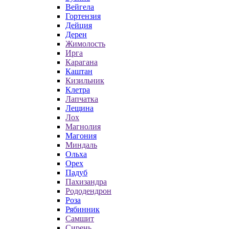
Вейгела
Гортензия
Дейция
Дерен
Жимолость
Ирга
Карагана
Каштан
Кизильник
Клетра
Лапчатка
Лещина
Лох
Магнолия
Магония
Миндаль
Ольха
Орех
Падуб
Пахизандра
Рододендрон
Роза
Рябинник
Самшит
Сирень