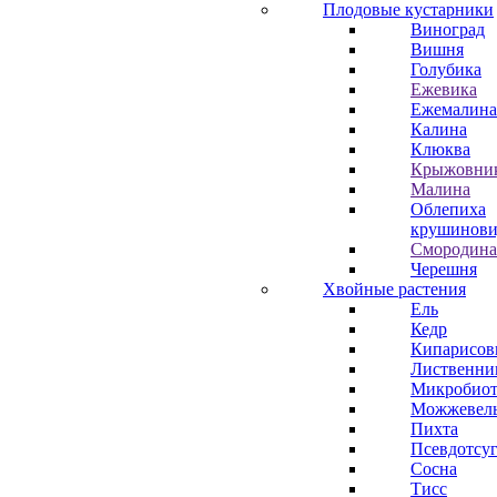
Плодовые кустарники
Виноград
Вишня
Голубика
Ежевика
Ежемалина
Калина
Клюква
Крыжовни
Малина
Облепиха
крушинови
Смородина
Черешня
Хвойные растения
Ель
Кедр
Кипарисов
Лиственни
Микробиот
Можжевел
Пихта
Псевдотсу
Сосна
Тисс