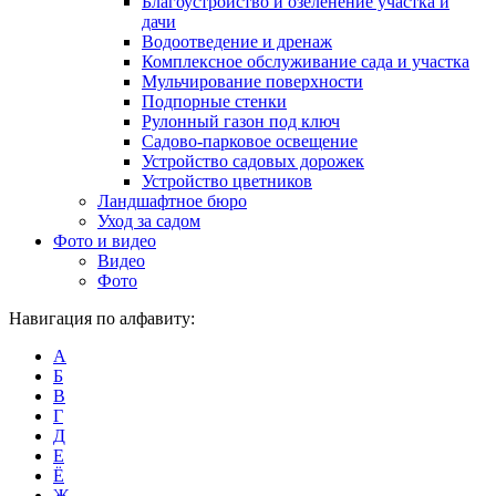
Благоустройство и озеленение участка и
дачи
Водоотведение и дренаж
Комплексное обслуживание сада и участка
Мульчирование поверхности
Подпорные стенки
Рулонный газон под ключ
Садово-парковое освещение
Устройство садовых дорожек
Устройство цветников
Ландшафтное бюро
Уход за садом
Фото и видео
Видео
Фото
Навигация по алфавиту:
А
Б
В
Г
Д
Е
Ё
Ж