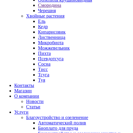
Смородина
Черешня
Хвойные растения
Ель
Кедр
Кипарисовик
Лиственница
Микробиота
Можжевельник
Пихта
Псевдотсуга
Сосна
Тисс
Тсуга
Туя
Контакты
Магазин
О компании
Новости
Статьи
Услуги
Благоустройство и озеленение
Автоматический полив
Биоплато для пруда