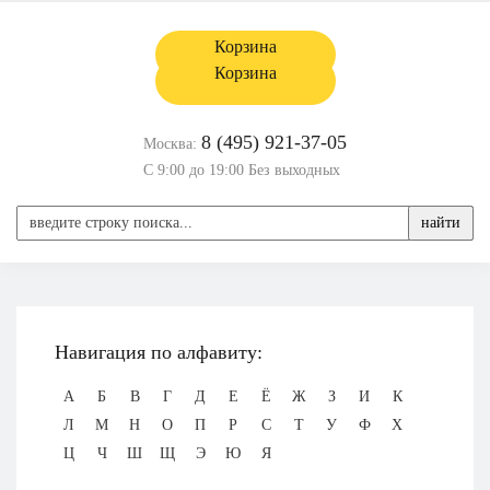
Корзина
Корзина
8 (495) 921-37-05
Москва:
С 9:00 до 19:00 Без выходных
найти
Навигация по алфавиту:
А
Б
В
Г
Д
Е
Ё
Ж
З
И
К
Л
М
Н
О
П
Р
С
Т
У
Ф
Х
Ц
Ч
Ш
Щ
Э
Ю
Я