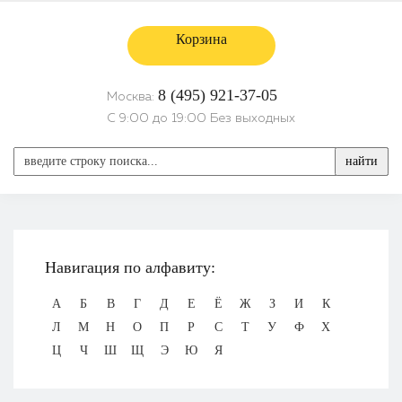
Корзина
8 (495) 921-37-05
Москва:
С 9:00 до 19:00 Без выходных
найти
Навигация по алфавиту:
А
Б
В
Г
Д
Е
Ё
Ж
З
И
К
Л
М
Н
О
П
Р
С
Т
У
Ф
Х
Ц
Ч
Ш
Щ
Э
Ю
Я