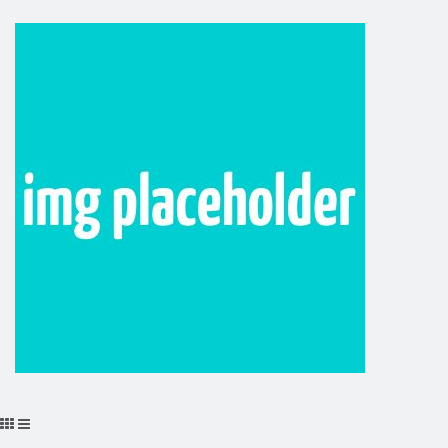
П24,Россия,С97,Т6
8,Л16,Л27,Л29,М42,П23,Польша,Россия,С20,С48