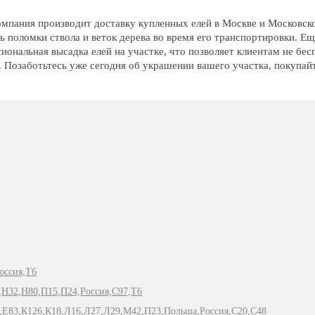
мпания производит доставку купленных елей в Москве и Московской
ь поломки ствола и веток дерева во время его транспортировки. Е
иональная высадка елей на участке, что позволяет клиентам не бес
. Позаботьтесь уже сегодня об украшении вашего участка, покупай
оссия,Т6
,Н32,Н80,П15,П24,Россия,С97,Т6
4,Е83,К126,К18,Л16,Л27,Л29,М42,П23,Польша,Россия,С20,С48