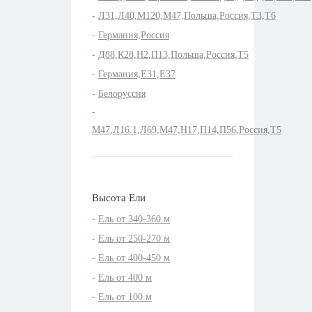
Л31,Л40,М120,М47,Польша,Россия,Т3,Т6
Германия,Россия
Д88,К28,Н2,П13,Польша,Россия,Т5
Германия,Е31,Е37
Белоруссия
M47,Л16.1,Л69,М47,Н17,П14,П56,Россия,Т5
Высота Ели
Ель от 340-360 м
Ель от 250-270 м
Ель от 400-450 м
Ель от 400 м
Ель от 100 м