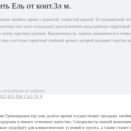
ть Ель от конт.3л м.
льшое хвойное дерево с развитой, пушистой кроной. Ее насыщенный зеле
оэтому ели часто используют для озеленения приусадебных территорий 
 холлы торговых центров. Высаженная ель, хорошо приживается в почве и
вид и источает приятный хвойный аромат, который вызывает чувство ра
 результатов не найдено.
,Н32,Н35,П40,С163,Т6,Ч
к Гринпаркмастер уже долгое время осуществляет продажу хвойны
 здоровы и имеют отменное качество. Специалисты нашей компании
ьно подойдёт для климатических условий и грунта, а также стане