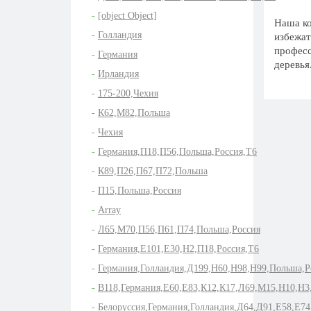
[object Object]
Наша ко
Голландия
избежат
професс
Германия
деревья
Ирландия
175-200,Чехия
К62,М82,Польша
Чехия
Германия,П18,П56,Польша,Россия,Т6
К89,П26,П67,П72,Польша
П15,Польша,Россия
Array
Л65,М70,П56,П61,П74,Польша,Россия
Германия,Е101,Е30,Н2,П18,Россия,Т6
Германия,Голландия,Д199,Н60,Н98,Н99,Польша,Р
В118,Германия,Е60,Е83,К12,К17,Л69,М15,Н10,Н3
Белоруссия,Германия,Голландия,Д64,Д91,Е58,Е7