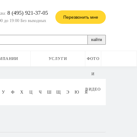
8 (495) 921-37-05
ква:
Перезвонить мне
00 до 19:00 Без выходных
найти
МПАНИИ
УСЛУГИ
ФОТО
И
ВИДЕО
У
Ф
Х
Ц
Ч
Ш
Щ
Э
Ю
Я