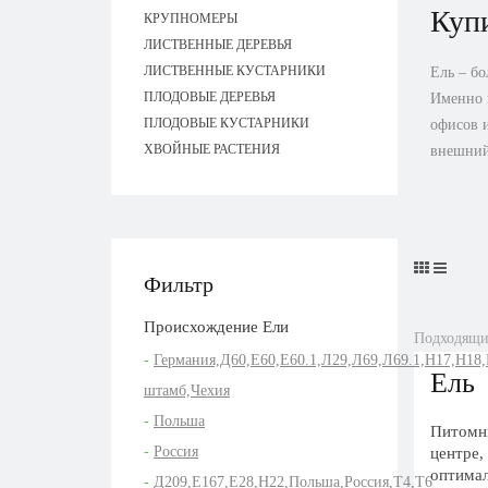
Купи
КРУПНОМЕРЫ
ЛИСТВЕННЫЕ ДЕРЕВЬЯ
ЛИСТВЕННЫЕ КУСТАРНИКИ
Ель – бо
ПЛОДОВЫЕ ДЕРЕВЬЯ
Именно п
ПЛОДОВЫЕ КУСТАРНИКИ
офисов и
ХВОЙНЫЕ РАСТЕНИЯ
внешний 
Фильтр
Проиcхождение Ели
Подходящих
Германия,Д60,Е60,Е60.1,Л29,Л69,Л69.1,Н17,Н18
Ель
штамб,Чехия
Польша
Питомни
Россия
центре,
оптимал
Д209,Е167,Е28,Н22,Польша,Россия,Т4,Т6