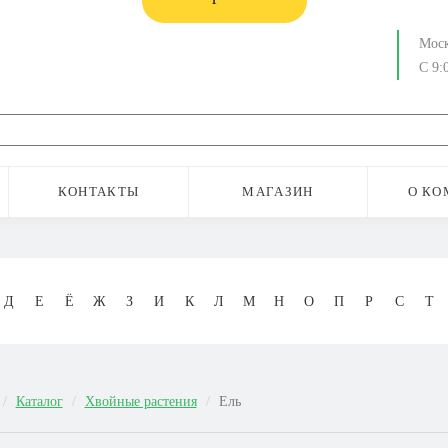
Мос
С 9:
КОНТАКТЫ
МАГАЗИН
О КО
Д
Е
Ё
Ж
З
И
К
Л
М
Н
О
П
Р
С
Т
Каталог
Хвойные растения
Ель