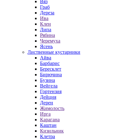
Вяз
Граб
Дереза
Ива
Клен
Липа
Рябина
Черемуха
Ясень
Лиственные кустарники
Айва
Барбарис
Бересклет
Бирючина
Бузина
Вейгела
Гортензия
Дейция
Дерен
Жимолость
Ирга
Карагана
Каштан
Кизильник
Клетра