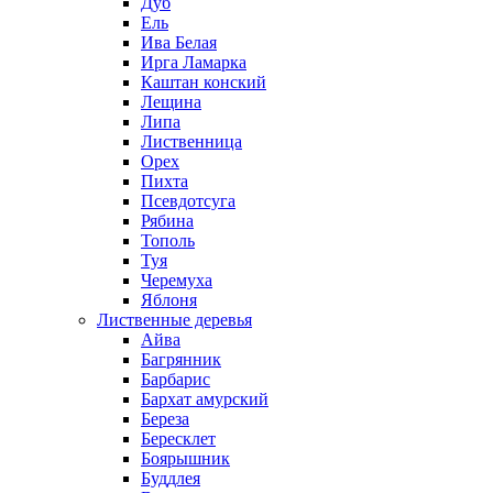
Дуб
Ель
Ива Белая
Ирга Ламарка
Каштан конский
Лещина
Липа
Лиственница
Орех
Пихта
Псевдотсуга
Рябина
Тополь
Туя
Черемуха
Яблоня
Лиственные деревья
Айва
Багрянник
Барбарис
Бархат амурский
Береза
Бересклет
Боярышник
Буддлея