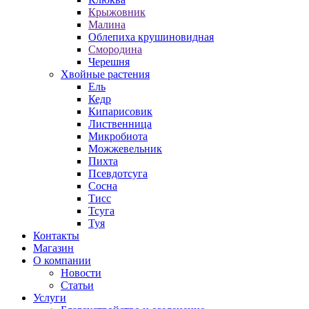
Крыжовник
Малина
Облепиха крушиновидная
Смородина
Черешня
Хвойные растения
Ель
Кедр
Кипарисовик
Лиственница
Микробиота
Можжевельник
Пихта
Псевдотсуга
Сосна
Тисс
Тсуга
Туя
Контакты
Магазин
О компании
Новости
Статьи
Услуги