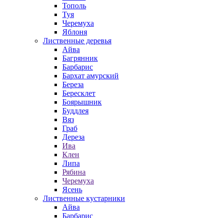
Тополь
Туя
Черемуха
Яблоня
Лиственные деревья
Айва
Багрянник
Барбарис
Бархат амурский
Береза
Бересклет
Боярышник
Буддлея
Вяз
Граб
Дереза
Ива
Клен
Липа
Рябина
Черемуха
Ясень
Лиственные кустарники
Айва
Барбарис