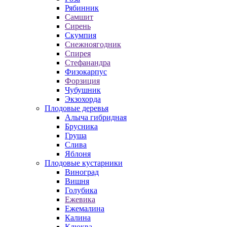
Рябинник
Самшит
Сирень
Скумпия
Снежноягодник
Спирея
Стефанандра
Физокарпус
Форзиция
Чубушник
Экзохорда
Плодовые деревья
Алыча гибридная
Брусника
Груша
Слива
Яблоня
Плодовые кустарники
Виноград
Вишня
Голубика
Ежевика
Ежемалина
Калина
Клюква