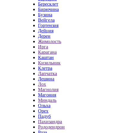
Бересклет
Бирючина
Бузина
Вейгела
Гортензия
Дейция
Дерен
Жимолость
Ирга
Карагана
Каштан
Кизильник
Клетра
Лапчатка
Лещина
Лох
Магнолия
Магония
Миндаль
Ольха
Орех
Падуб
Пахизандра
Рододендрон
Роза