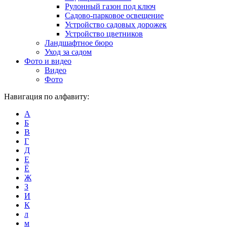
Рулонный газон под ключ
Садово-парковое освещение
Устройство садовых дорожек
Устройство цветников
Ландшафтное бюро
Уход за садом
Фото и видео
Видео
Фото
Навигация по алфавиту:
А
Б
В
Г
Д
Е
Ё
Ж
З
И
К
л
м