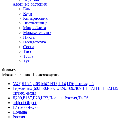
Хвойные растения
Ель
Кедр
Кипарисовик
Лиственница
Микробиота
Можжевельник
Пихта
Псевдотсуга
Сосна
Тисс
Тсуга
Туя
Фильтр
Можжевельник Происхождение
M47,Л16.1,Л69,М47,Н17,П14,П56,Россия,Т5
Германия,Д60,Е60,Е60.1,Л29,Л69,Л69.1,Н17,Н18,Н32,Н3
штамб,Чехия
Д209,Е167,Е28,Н22,Польша,Россия,Т4,Т6
[object Object]
175-200,Чехия
Польша
Россия