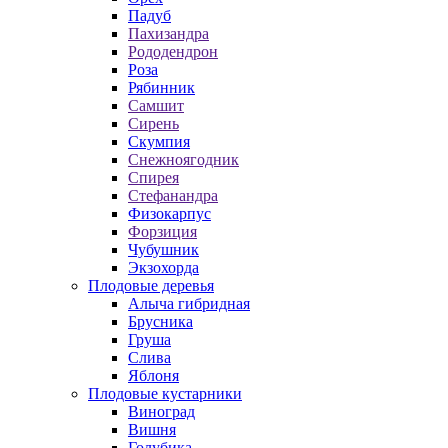
Падуб
Пахизандра
Рододендрон
Роза
Рябинник
Самшит
Сирень
Скумпия
Снежноягодник
Спирея
Стефанандра
Физокарпус
Форзиция
Чубушник
Экзохорда
Плодовые деревья
Алыча гибридная
Брусника
Груша
Слива
Яблоня
Плодовые кустарники
Виноград
Вишня
Голубика