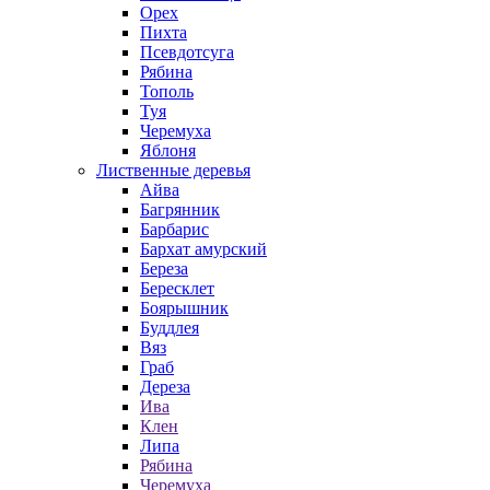
Орех
Пихта
Псевдотсуга
Рябина
Тополь
Туя
Черемуха
Яблоня
Лиственные деревья
Айва
Багрянник
Барбарис
Бархат амурский
Береза
Бересклет
Боярышник
Буддлея
Вяз
Граб
Дереза
Ива
Клен
Липа
Рябина
Черемуха