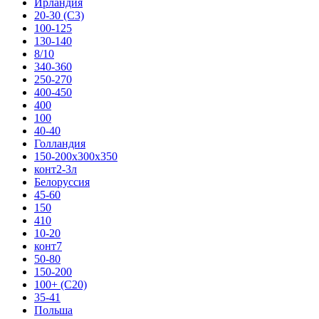
Ирландия
20-30 (С3)
100-125
130-140
8/10
340-360
250-270
400-450
400
100
40-40
Голландия
150-200х300х350
конт2-3л
Белоруссия
45-60
150
410
10-20
конт7
50-80
150-200
100+ (С20)
35-41
Польша