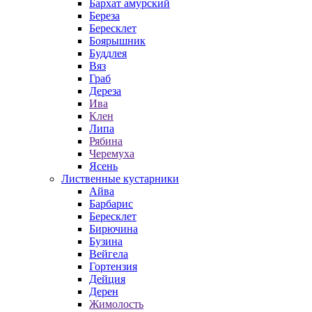
Бархат амурский
Береза
Бересклет
Боярышник
Буддлея
Вяз
Граб
Дереза
Ива
Клен
Липа
Рябина
Черемуха
Ясень
Лиственные кустарники
Айва
Барбарис
Бересклет
Бирючина
Бузина
Вейгела
Гортензия
Дейция
Дерен
Жимолость