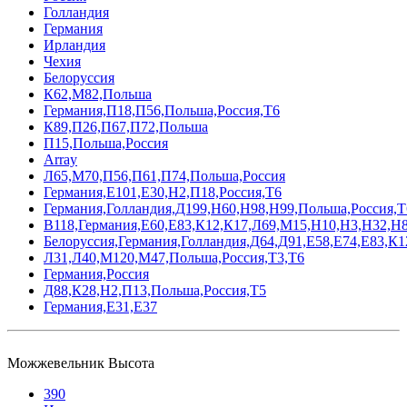
Голландия
Германия
Ирландия
Чехия
Белоруссия
К62,М82,Польша
Германия,П18,П56,Польша,Россия,Т6
К89,П26,П67,П72,Польша
П15,Польша,Россия
Array
Л65,М70,П56,П61,П74,Польша,Россия
Германия,Е101,Е30,Н2,П18,Россия,Т6
Германия,Голландия,Д199,Н60,Н98,Н99,Польша,Россия,Т
В118,Германия,Е60,Е83,К12,К17,Л69,М15,Н10,Н3,Н32,Н8
Белоруссия,Германия,Голландия,Д64,Д91,Е58,Е74,Е83,К
Л31,Л40,М120,М47,Польша,Россия,Т3,Т6
Германия,Россия
Д88,К28,Н2,П13,Польша,Россия,Т5
Германия,Е31,Е37
Можжевельник Высота
390