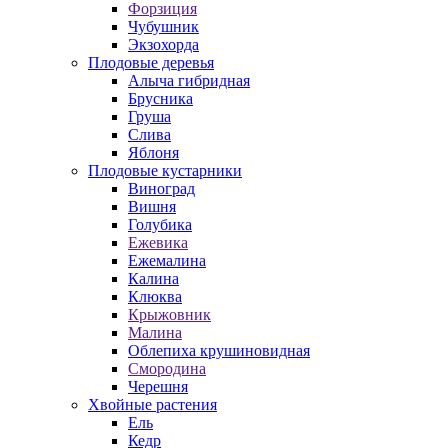
Форзиция
Чубушник
Экзохорда
Плодовые деревья
Алыча гибридная
Брусника
Груша
Слива
Яблоня
Плодовые кустарники
Виноград
Вишня
Голубика
Ежевика
Ежемалина
Калина
Клюква
Крыжовник
Малина
Облепиха крушиновидная
Смородина
Черешня
Хвойные растения
Ель
Кедр