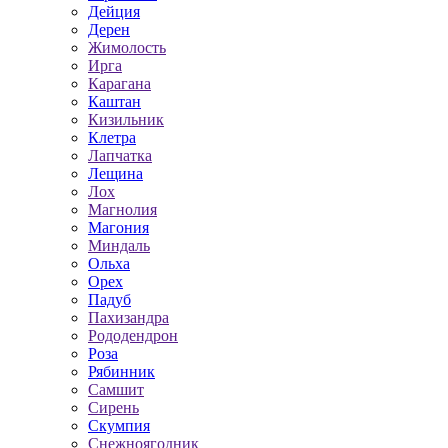
Дейция
Дерен
Жимолость
Ирга
Карагана
Каштан
Кизильник
Клетра
Лапчатка
Лещина
Лох
Магнолия
Магония
Миндаль
Ольха
Орех
Падуб
Пахизандра
Рододендрон
Роза
Рябинник
Самшит
Сирень
Скумпия
Снежноягодник