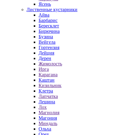
Ясень
Лиственные кустарники
Айва
Барбарис
Бересклет
Бирючина
Бузина
Вейгела
Гортензия
Дейция
Дерен
Жимолость
Ирга
Карагана
Каштан
Кизильник
Клетра
Лапчатка
Лещина
Лох
Магнолия
Магония
Миндаль
Ольха
Орех