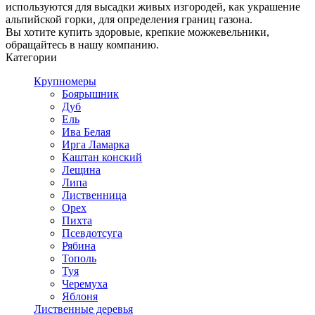
используются для высадки живых изгородей, как украшение
альпийской горки, для определения границ газона.
Вы хотите купить здоровые, крепкие можжевельники,
обращайтесь в нашу компанию.
Категории
Крупномеры
Боярышник
Дуб
Ель
Ива Белая
Ирга Ламарка
Каштан конский
Лещина
Липа
Лиственница
Орех
Пихта
Псевдотсуга
Рябина
Тополь
Туя
Черемуха
Яблоня
Лиственные деревья