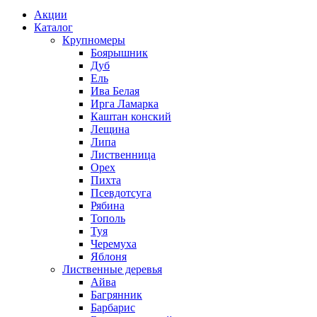
Акции
Каталог
Крупномеры
Боярышник
Дуб
Ель
Ива Белая
Ирга Ламарка
Каштан конский
Лещина
Липа
Лиственница
Орех
Пихта
Псевдотсуга
Рябина
Тополь
Туя
Черемуха
Яблоня
Лиственные деревья
Айва
Багрянник
Барбарис