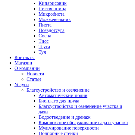
Кипарисовик
Лиственница
Микробиота
Можжевельник
Пихта
Псевдотсуга
Сосна
Тисс
Тсуга
Туя
Контакты
Магазин
О компании
Новости
Статьи
Услуги
Благоустройство и озеленение
Автоматический полив
Биоплато для пруда
Благоустройство и озеленение участка и
дачи
Водоотведение и дренаж
Комплексное обслуживание сада и участка
Мульчирование поверхности
Подпорные стенки