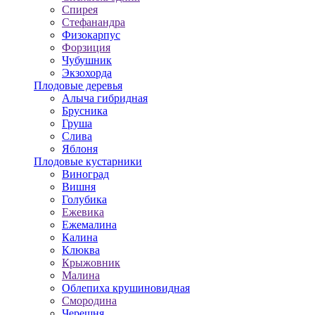
Спирея
Стефанандра
Физокарпус
Форзиция
Чубушник
Экзохорда
Плодовые деревья
Алыча гибридная
Брусника
Груша
Слива
Яблоня
Плодовые кустарники
Виноград
Вишня
Голубика
Ежевика
Ежемалина
Калина
Клюква
Крыжовник
Малина
Облепиха крушиновидная
Смородина
Черешня