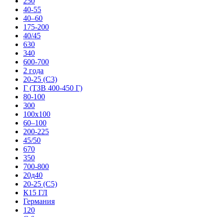
250
40-55
40–60
175-200
40/45
630
340
600-700
2 года
20-25 (С3)
Г (ТЗB 400-450 Г)
80-100
300
100х100
60–100
200-225
45/50
670
350
700-800
20д40
20-25 (С5)
К15 ГЛ
Германия
120