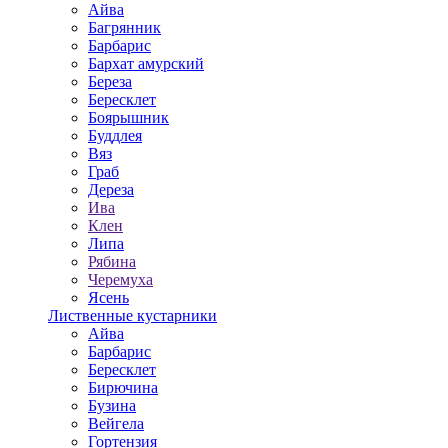
Айва
Багрянник
Барбарис
Бархат амурский
Береза
Бересклет
Боярышник
Буддлея
Вяз
Граб
Дереза
Ива
Клен
Липа
Рябина
Черемуха
Ясень
Лиственные кустарники
Айва
Барбарис
Бересклет
Бирючина
Бузина
Вейгела
Гортензия