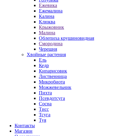
Ежевика
Ежемалина
Калина
Клюква
Крыжовник
Малина
Облепиха крушиновидная
Смородина
Черешня
Хвойные растения
Ель
Кедр
Кипарисовик
Лиственница
Микробиота
Можжевельник
Пихта
Псевдотсуга
Сосна
Тисс
Тсуга
Туя
Контакты
Магазин