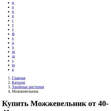
н
о
п
р
с
т
у
ф
х
ц
ч
ш
щ
э
ю
я
Главная
Каталог
Хвойные растения
Можжевельник
Купить Можжевельник от 40-