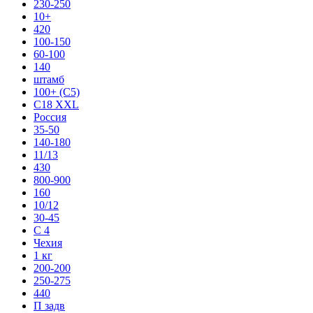
230-250
10+
420
100-150
60-100
140
штамб
100+ (С5)
C18 XXL
Россия
35-50
140-180
11/13
430
800-900
160
10/12
30-45
C 4
Чехия
1 кг
200-200
250-275
440
П задв