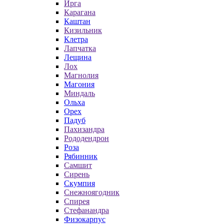
Ирга
Карагана
Каштан
Кизильник
Клетра
Лапчатка
Лещина
Лох
Магнолия
Магония
Миндаль
Ольха
Орех
Падуб
Пахизандра
Рододендрон
Роза
Рябинник
Самшит
Сирень
Скумпия
Снежноягодник
Спирея
Стефанандра
Физокарпус