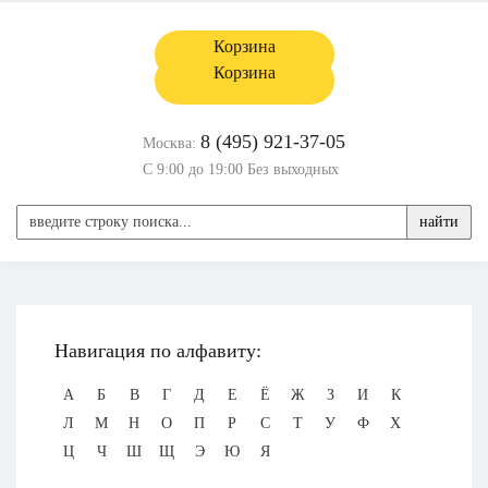
Корзина
Корзина
8 (495) 921-37-05
Москва:
С 9:00 до 19:00 Без выходных
найти
Навигация по алфавиту:
А
Б
В
Г
Д
Е
Ё
Ж
З
И
К
Л
М
Н
О
П
Р
С
Т
У
Ф
Х
Ц
Ч
Ш
Щ
Э
Ю
Я